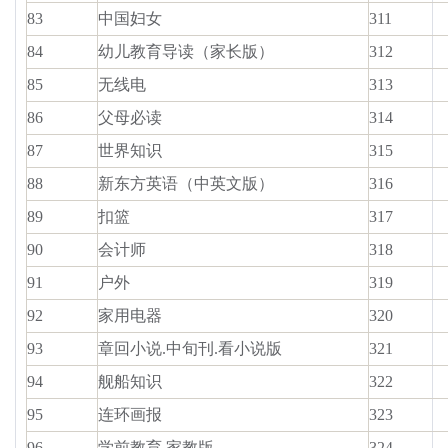
83
中国妇女
311
84
幼儿教育导读（家长版）
312
85
无线电
313
86
父母必读
314
87
世界知识
315
88
新东方英语（中英文版）
316
89
扣篮
317
90
会计师
318
91
户外
319
92
家用电器
320
93
章回小说.中旬刊.看小说版
321
94
舰船知识
322
95
连环画报
323
96
学前教育.家教版
324