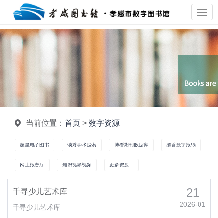
当前位置：
首页
>
数字资源
超星电子图书
读秀学术搜索
博看期刊数据库
墨香数字报纸
网上报告厅
知识视界视频
更多资源---
21
千寻少儿艺术库
2026-01
千寻少儿艺术库