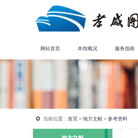
网站首页
本馆概况
服务指南
当前位置：
首页
>
地方文献
>
参考资料