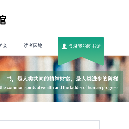
学会
读者园地
登录我的图书馆