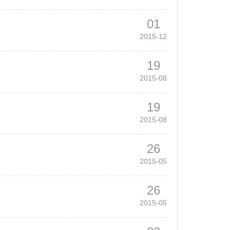
01
2015-12
19
2015-08
19
2015-08
26
2015-05
26
2015-05