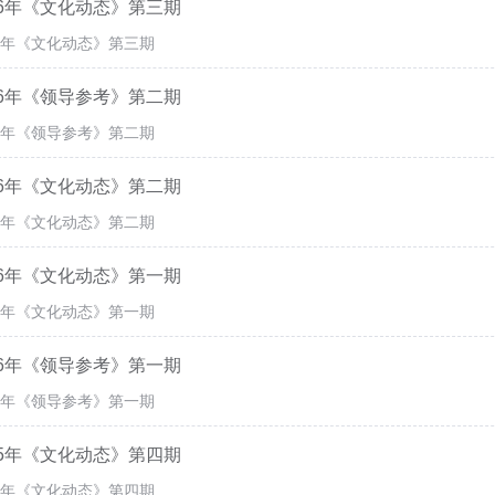
16年《文化动态》第三期
16年《文化动态》第三期
16年《领导参考》第二期
16年《领导参考》第二期
16年《文化动态》第二期
16年《文化动态》第二期
16年《文化动态》第一期
16年《文化动态》第一期
16年《领导参考》第一期
16年《领导参考》第一期
15年《文化动态》第四期
15年《文化动态》第四期