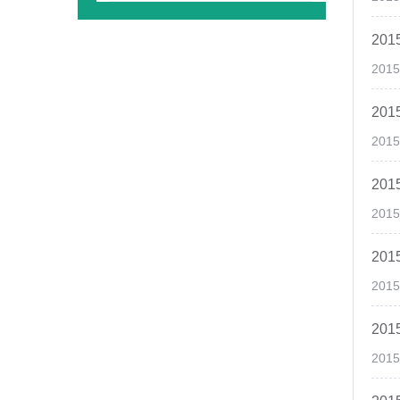
20
20
20
20
​2
20
20
20
20
20