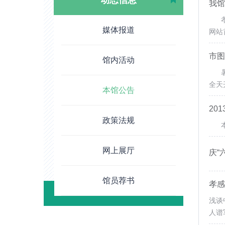
动态信息
我馆
孝感
媒体报道
网站首
市图
馆内活动
暑期
全天
本馆公告
20
政策法规
本月
网上展厅
庆“
馆员荐书
孝感
浅谈
人谱