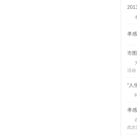
20
本月
孝感
市图
为响
活动
“人
时间
孝感
在4
此次