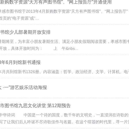
新购数字资源“天方有声图书馆”、“网上报告厅”开通使用
市图书馆于2013年4月新购数字资源“天方有声图书馆”、“网上报告
页的“电子资源”或“...
书馆少儿部暑期开放安排
将至，为丰富小朋友暑期生活、满足小朋友假期阅读需要，孝感市图书馆
开放，具体开放时间为： 上 午&nbs...
13年6月到馆新书通报
共到馆新书1326册。内容涵盖：哲学、政治经济、文学、计算机、电子
六 ·一”游艺娱乐活动海报
市图书馆九思文化讲堂 第12期预告
中华诗词 中国是一个诗的国度，数千年的文明史，一直浸润在诗歌的
写了让我们后人吟讴不尽诗歌佳作与名篇。在这个喧嚣的时代里，寻一片清雅